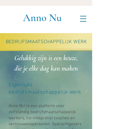
Anno Nu
BEDRIJFSMAATSCHAPPELIJK WERK
Gelukkig zijn is een keuze,
die je elke dag kan maken
Eigentijds
bedrijfsmaatschappelijk werk
​Anno NU is een platform voor
zelfstandig bedrijfsmaatschappelijk
werkers, (re-integratie) coaches en
vertrouwenspersonen. Opdrachtgevers