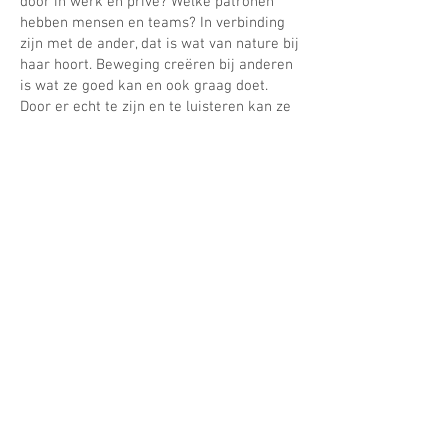
door in werk en privé? Welke patronen
hebben mensen en teams? In verbinding
zijn met de ander, dat is wat van nature bij
haar hoort. Beweging creëren bij anderen
is wat ze goed kan en ook graag doet.
Door er echt te zijn en te luisteren kan ze
precies díe juiste vraag stellen waarmee
je tot de kern komt. Patricia is praktisch,
helder, flexibel en oplossingsgericht
zonder de connectie met de ander te
verliezen.
Onze diensten
Verzuim-training