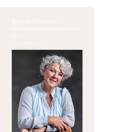
Rianne Haarsma
bedrijfsmaatschappelijk werker en
coach
t
06 130 042 18