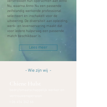
verstrekken hun opdrachten aan Anno
Nu, waarna Anno Nu een passende
zelfstandig werkende professional
selecteert en inschakelt voor de
uitvoering. De diversiteit aan opleiding,
werk- en levenservaring maakt dat
voor iedere hulpvraag een passende
match beschikbaar is.
Lees meer
- Wie zijn wij -
Chiene Hulst
bedrijfsmaatschappelijk werker en
vertrouwenspersoon
t
06 454 342 66