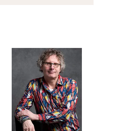
Jan Doldersum
bedrijfsmaatschappelijk werker en
vertrouwenspersoon
t
06 120 428 93