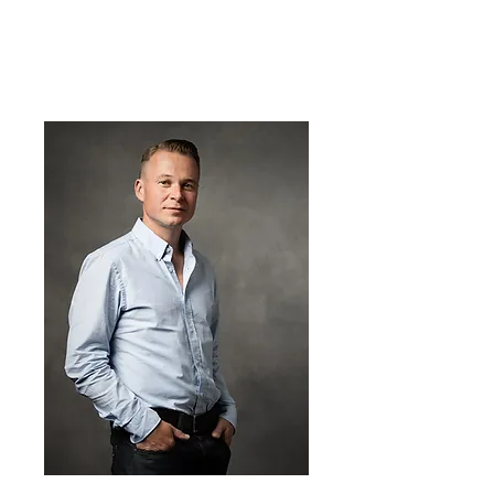
Frits Prisse
reïntegratiecoach en externe
vertrouwenspersoon
t
06 381 498 69